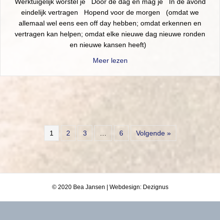
Werktuigelijk worstel je Door de dag en mag je In de avond
eindelijk vertragen Hopend voor de morgen (omdat we
allemaal wel eens een off day hebben; omdat erkennen en
vertragen kan helpen; omdat elke nieuwe dag nieuwe ronden
en nieuwe kansen heeft)
about Off day
Meer lezen
1
2
3
…
6
Volgende »
© 2020 Bea Jansen | Webdesign: Dezignus